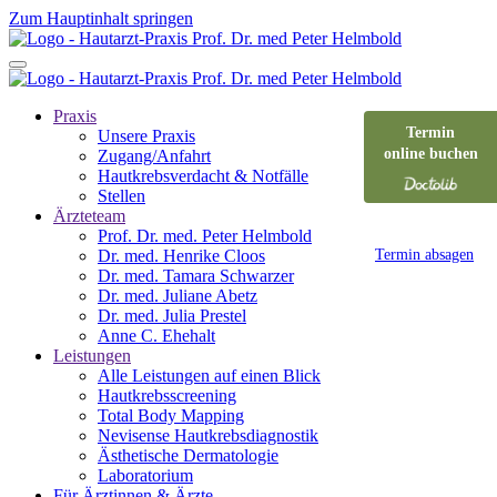
Zum Hauptinhalt springen
Praxis
Termin
Unsere Praxis
online buchen
Zugang/Anfahrt
Hautkrebsverdacht & Notfälle
Stellen­
Ärzteteam
Prof. Dr. med. Peter Helmbold
Dr. med. Henrike Cloos
Termin absagen
Dr. med. Tamara Schwarzer
Dr. med. Juliane Abetz
Dr. med. Julia Prestel
Anne C. Ehehalt
Leistungen
Alle Leistungen auf einen Blick
Hautkrebsscreening
Total Body Mapping
Nevisense Hautkrebsdiagnostik
Ästhetische Dermatologie
Laboratorium
Für Ärztinnen & Ärzte